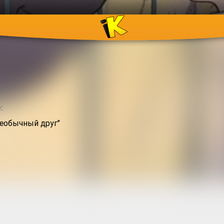
м
:
Необычный друг"