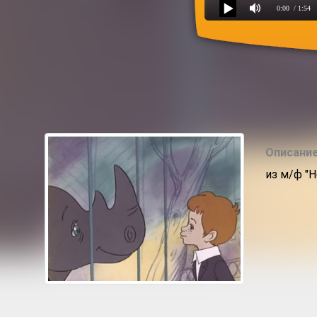
0:00
/ 1:54
Подружитесь с носорого
Описание
из м/ф "