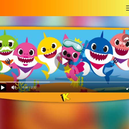
-
0:00
/ 2:32
Baby shark dance