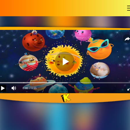
-
0:00
/ 1:55
Восемь планет