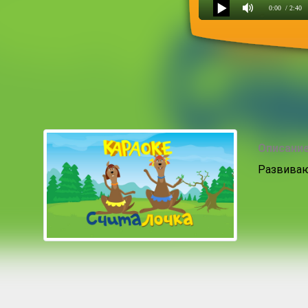
0:00
/ 2:40
Кенгурята
Описание
Развиваю