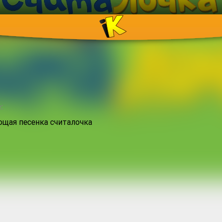
:
щая песенка считалочка