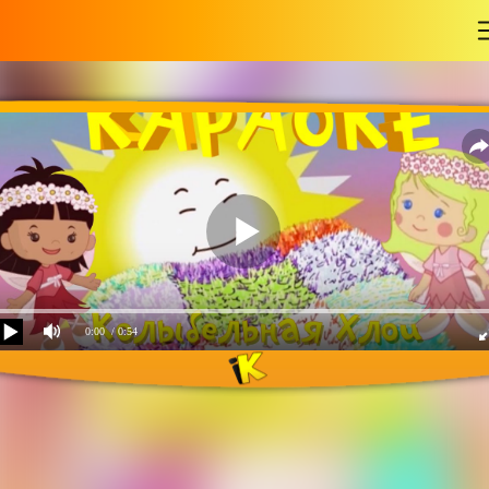
-
0:00
/ 0:54
Колыбельная Хлои