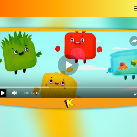
-
0:00
/ 2:45
Сборник песенок