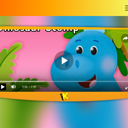
-
0:00
/ 2:49
Dinosaur Stomp