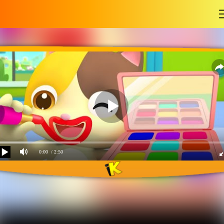
-
0:00
/ 2:50
Учим цвета