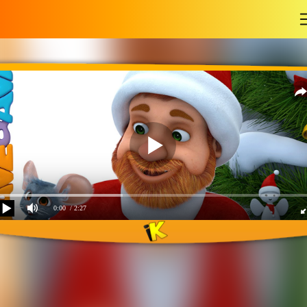
-
0:00
/ 2:27
Jingle bells