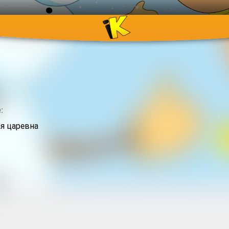
:
я царевна