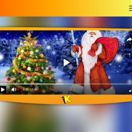
-
0:00
/ 2:06
Ёлочка