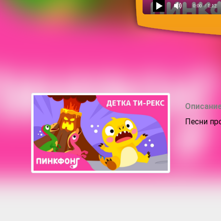
0:00
/ 1:12
Извержение вулкана
Описание
Песни пр