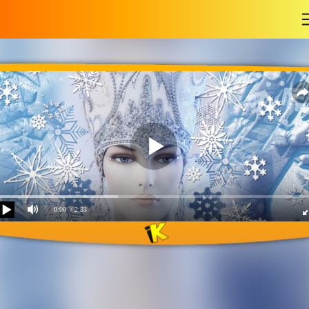
-
0:00
/ 2:33
Танго нарцисса