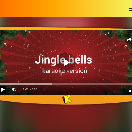
-
0:00
/ 2:30
Jingle bells