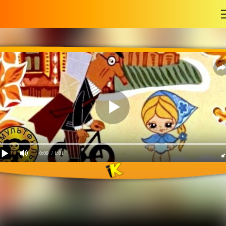
-
0:00
/ 1:01
Песенка почтальона