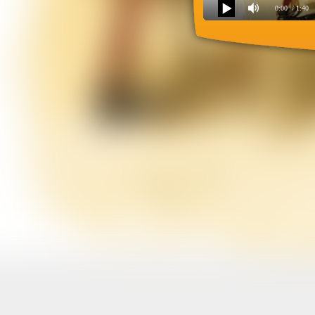
0:00
/ 1:40
Песенка отца пеппи