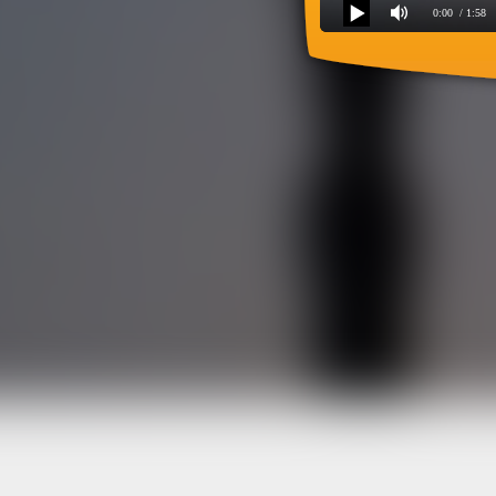
0:00
/ 1:58
Песня фонарщиков