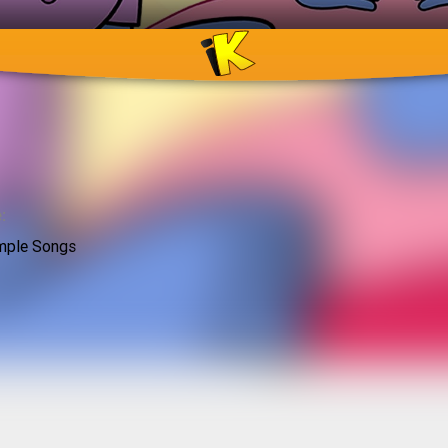
 Alright
:
imple Songs