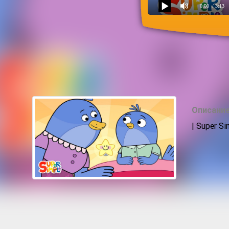
0:00
/ 3:13
Everything Is Going To Be
Описание
| Super S