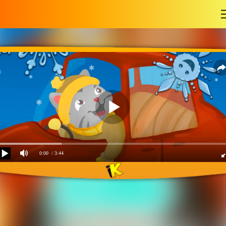
-
0:00
/ 3:44
Снежинки