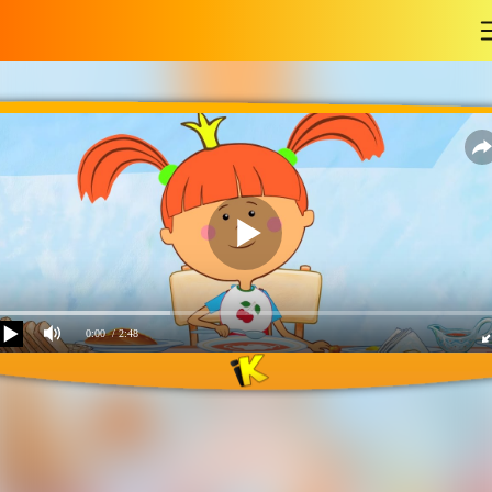
-
0:00
/ 2:48
Песенка про Еду