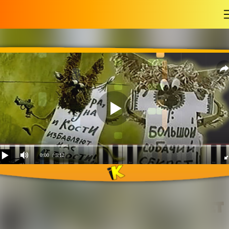
-
0:00
/ 3:12
Большой Собачий секрет