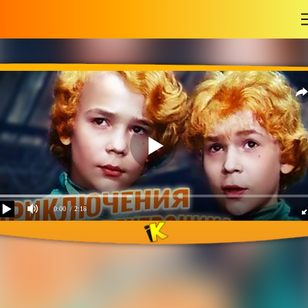
-
0:00
/ 2:18
Ты человек