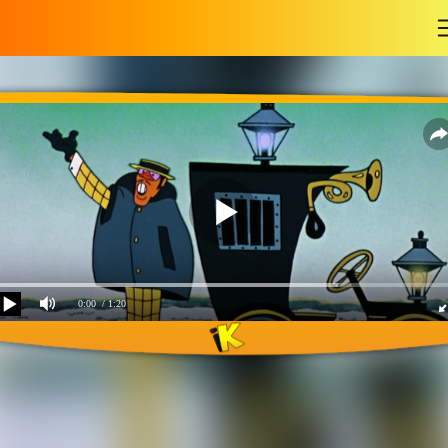
-
0:00
/ 1:20
Песня гениального
сыщика