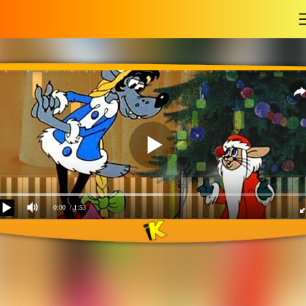
-
0:00
/ 1:53
Песня зайца и волка на
карнавале