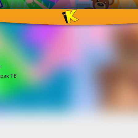
:
рик ТВ