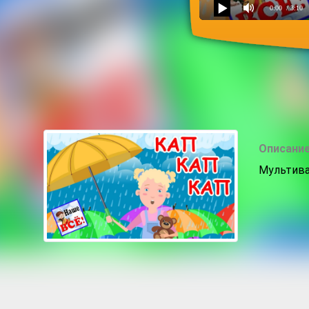
0:00
/ 3:10
Дождик
Описание
Мультива