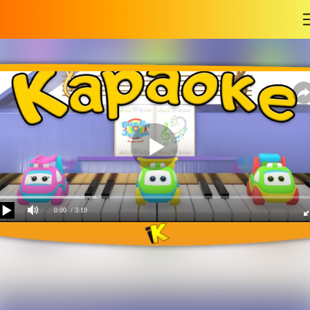
-
0:00
/ 3:19
БИ-БИ-Знайки