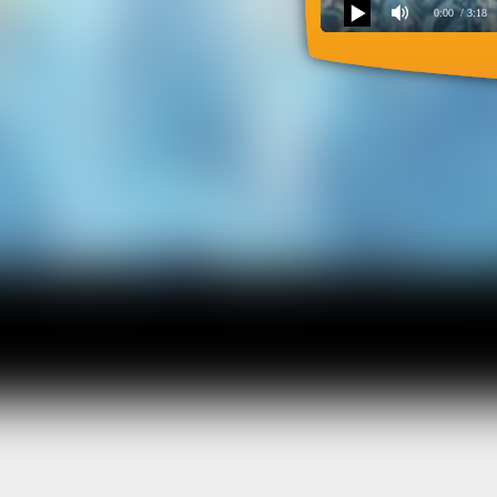
0:00
/ 3:18
Песенка про дружбу