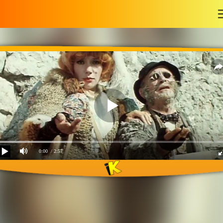
-
0:00
/ 2:57
Песенка кота и лисы