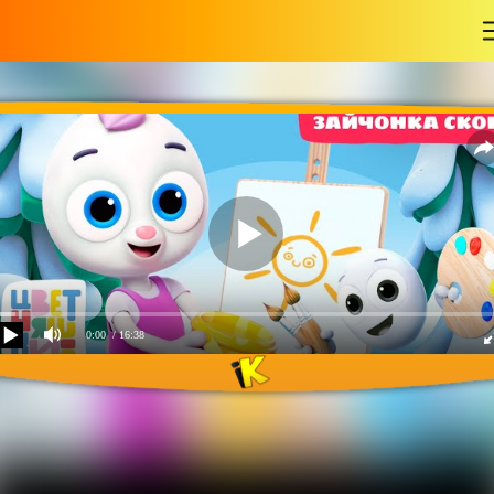
-
0:00
/ 16:38
Зайчонок Скок