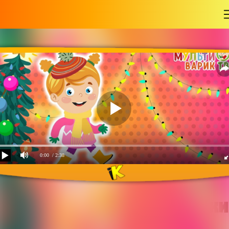
-
0:00
/ 2:38
Елка, шарики, хлопушки