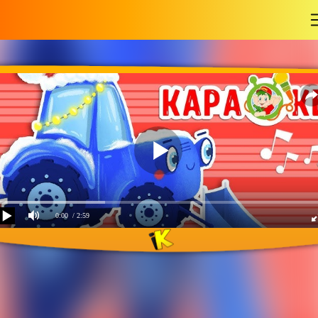
-
0:00
/ 2:59
Снегоуборщик