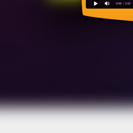
0:00
/ 2:55
Лев и Брадобрей