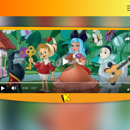
-
0:00
/ 2:57
Песенка Барабаса и
Кукол