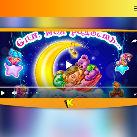
-
0:00
/ 1:25
Спи моя радость усни