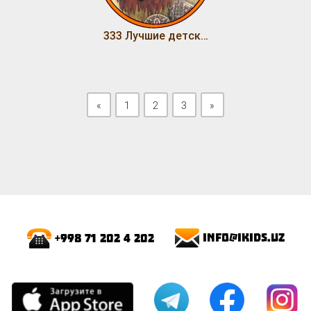
333 Лучшие детские песни (Том 12)
Previous
Next
«
1
2
3
»
info@ikids.uz
+998 71 202 4 202