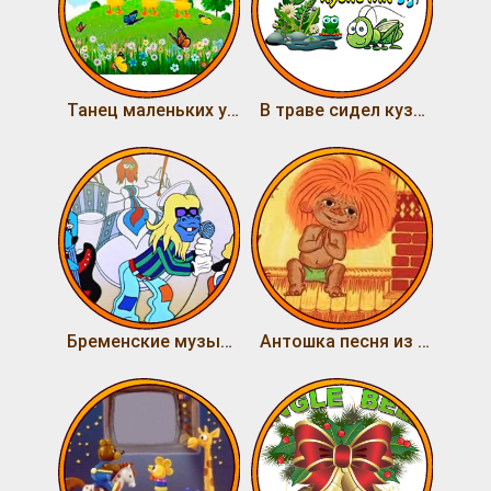
Танец маленьких утят
В траве сидел кузнечик
Бременские музыканты
Антошка песня из м/ф