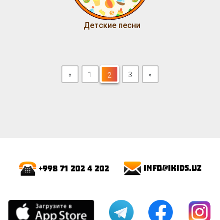
Детские песни
Previous
Next
«
1
2
3
»
2
info@ikids.uz
+998 71 202 4 202