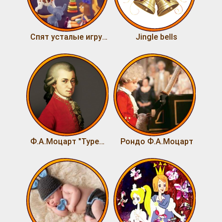
Спят усталые игрушки
Jingle bells
Ф.А.Моцарт "Турецкий марш"
Рондо Ф.А.Моцарт