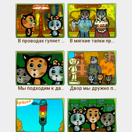
В проводах гуляет ток
В мягкие тапки прыгнули лапки
Мы подходим к двери лифта
Двор мы дружно подметем