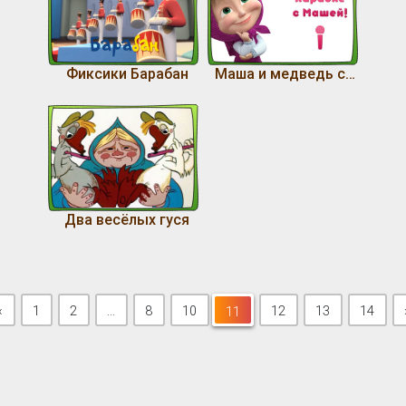
Фиксики Барабан
Маша и медведь сборник
Два весёлых гуся
Previous
«
1
2
...
8
10
11
12
13
14
11