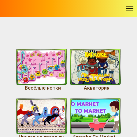
-
Весёлые нотки
Акватория
Ничего на свете лучше нету
Karaoke To Market - Songs With Lyrics