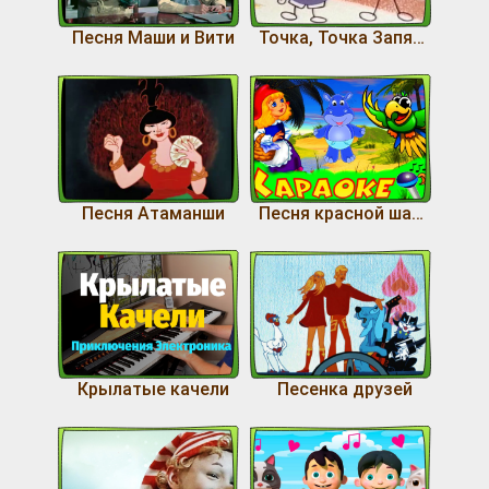
Песня Маши и Вити
Точка, Точка Запятая
Песня Атаманши
Песня красной шапочки
Крылатые качели
Песенка друзей