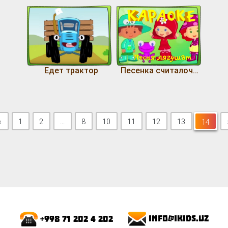
Едет трактор
Песенка считалочка
Previous
«
1
2
...
8
10
11
12
13
14
14
info@ikids.uz
+998 71 202 4 202