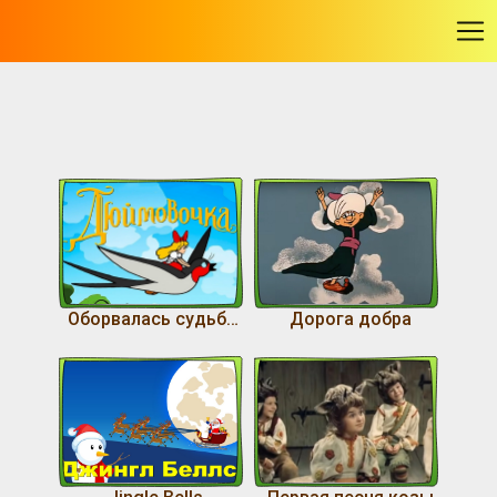
-
Оборвалась судьбы верёвочка
Дорога добра
Jingle Bells
Первая песня козы