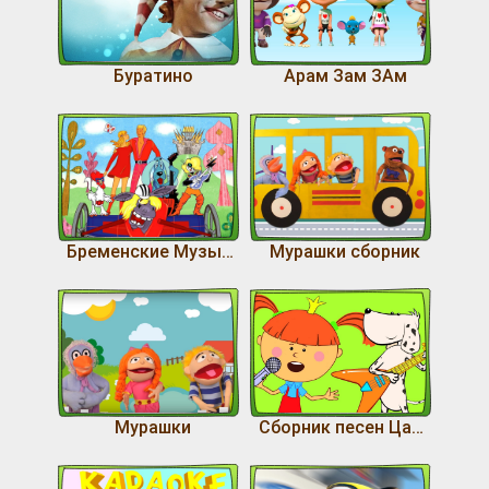
Буратино
Арам Зам ЗАм
Бременские Музыканы
Мурашки сборник
Мурашки
Сборник песен Царевны