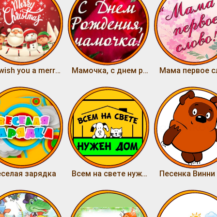
We wish you a merry Christmas
Мамочка, с днем рождения!
Мама первое с
еселая зарядка
Всем на свете нужен дом
Песенка Винни