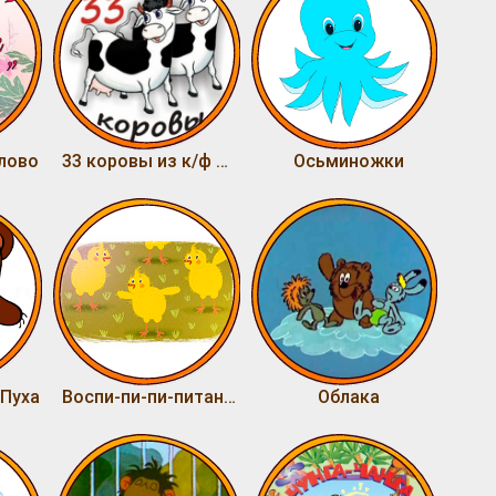
лово
33 коровы из к/ф Мэри Поппинс, до свидания!
Осьминожки
 Пуха
Воспи-пи-пи-питание
Облака