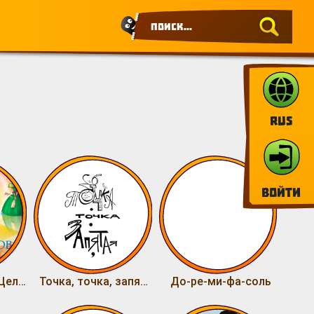
RUS
Войти
Вальс цветов. Щелкунчик
Точка, точка, запятая
До-ре-ми-фа-соль