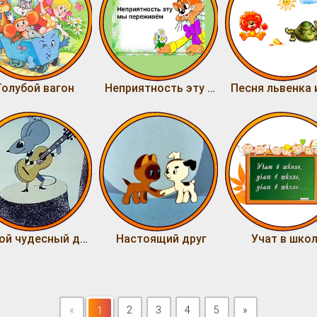
Голубой вагон
Неприятность эту мы переживём
Какой чудесный день
Настоящий друг
Учат в шко
Next
«
1
2
3
4
5
»
1