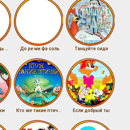
Отпусти и забудь Песня Эльзы
До ре ми фа соль
Танцуйте сидя
ки
Кто же такие птички?
Если добрый ты