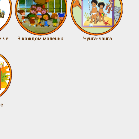
Песня львенка и черепахи
В каждом маленьком ребенке
Чунга-чанга
ле